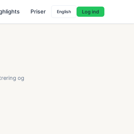
ghlights
Priser
Log ind
English
trering og