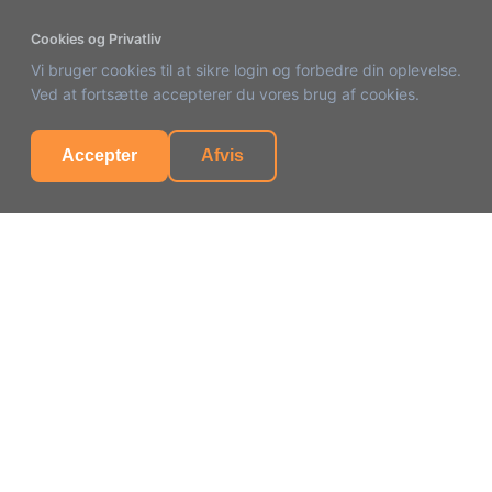
Cookies og Privatliv
Vi bruger cookies til at sikre login og forbedre din oplevelse.
Ved at fortsætte accepterer du vores brug af cookies.
Accepter
Afvis
Virksomhed
Tempus Tally SL
Alicante, Spanien