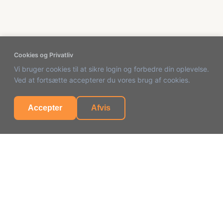
Cookies og Privatliv
Vi bruger cookies til at sikre login og forbedre din oplevelse.
Ved at fortsætte accepterer du vores brug af cookies.
Accepter
Afvis
Virksomhed
Tempus Tally SL